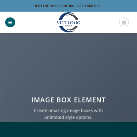
Bỏ
HOTLINE: 0908 290 300 - 0913 608 028
qua
nội
dung
IMAGE BOX ELEMENT
Create amazing image boxes with
unlimited style options.