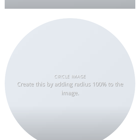
CIRCLE IMAGE
Create this by adding radius 100% to the
image.