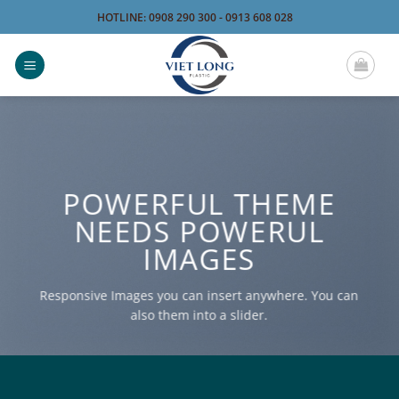
Bỏ
HOTLINE: 0908 290 300 - 0913 608 028
qua
nội
dung
POWERFUL THEME
NEEDS POWERUL
IMAGES
Responsive Images you can insert anywhere. You can
also them into a slider.