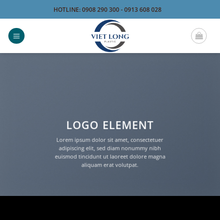
Bỏ
HOTLINE: 0908 290 300 - 0913 608 028
qua
nội
dung
LOGO ELEMENT
Lorem ipsum dolor sit amet, consectetuer
adipiscing elit, sed diam nonummy nibh
euismod tincidunt ut laoreet dolore magna
aliquam erat volutpat.