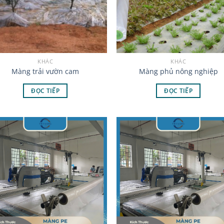
KHÁC
KHÁC
Màng trải vườn cam
Màng phủ nông nghiệp
ĐỌC TIẾP
ĐỌC TIẾP