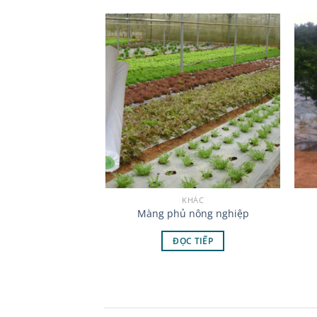
NG PE
KHÁC
 DỤNG CHO MÁY
Màng phủ nông nghiệp
Ự ĐỘNG 2.3m
ĐỌC TIẾP
 TIẾP