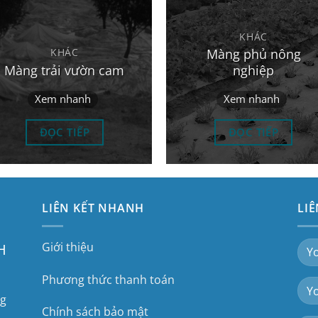
KHÁC
Màng phủ nông
KHÁC
Màng trải vườn cam
nghiệp
Xem nhanh
Xem nhanh
ĐỌC TIẾP
ĐỌC TIẾP
LIÊN KẾT NHANH
LIÊ
Giới thiệu
H
Phương thức thanh toán
ng
Chính sách bảo mật