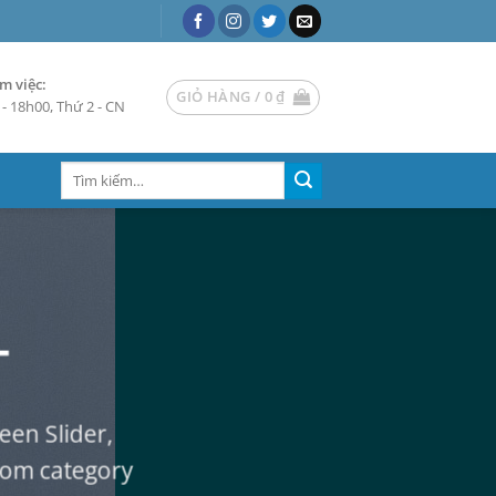
m việc:
GIỎ HÀNG /
0
₫
- 18h00, Thứ 2 - CN
Tìm
kiếm:
T
een Slider,
tom category