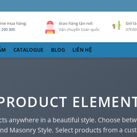
ine mua hàng:
Giao hàng tận nơi:
Giờ là
 290 300
Vận chuyển toàn quốc
07h00 
ẨM
CATALOGUE
BLOG
LIÊN HỆ
PRODUCT ELEMEN
cts anywhere in a beautiful style. Choose betw
and Masonry Style. Select products from a cus