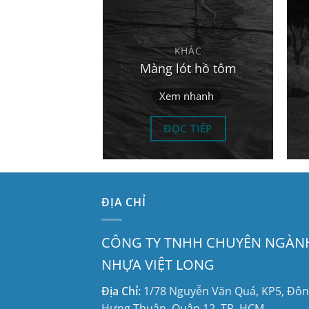
NG PE
ẢI MÁY CẮT
KHÁC
 ĐỘNG
Màng lót hồ tôm
nhanh
Xem nhanh
 TIẾP
ĐỌC TIẾP
ĐỊA CHỈ
CÔNG TY TNHH CHUYÊN NGÀN
NHỰA VIỆT LONG
Địa Chỉ:
1/78 Nguyễn Văn Quá, KP5, Đô
Hưng Thuận, Quận 12, TP. HCM